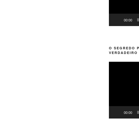
00:00
O SEGREDO 
VERDADEIRO 
Tocador
de
vídeo
00:00