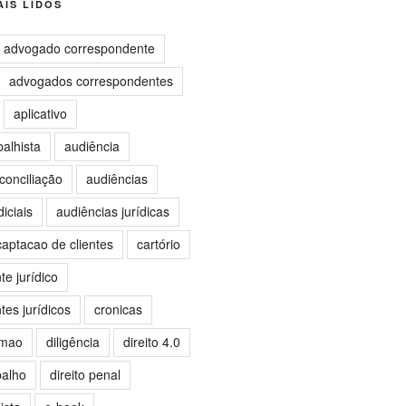
IS LIDOS
advogado correspondente
advogados correspondentes
aplicativo
balhista
audiência
conciliação
audiências
iciais
audiências jurídicas
captacao de clientes
cartório
e jurídico
es jurídicos
cronicas
omao
diligência
direito 4.0
balho
direito penal