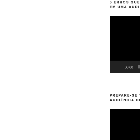
5 ERROS QUE
EM UMA AUDI
Tocador
de
vídeo
00:00
PREPARE-SE
AUDIÊNCIA D
Tocador
de
vídeo