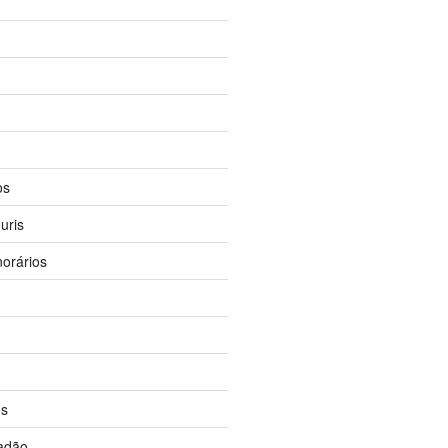
os
uris
orários
os
dadão