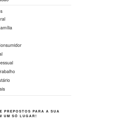
os
ral
Família
 Consumidor
al
cessual
Trabalho
utário
ais
E PREPOSTOS PARA A SUA
M UM SÓ LUGAR!