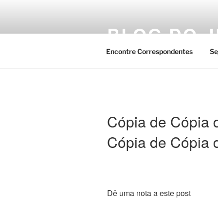
Pular
para
BLOG DO J
o
conteúdo
Encontre Correspondentes
Se
Cópia de Cópia 
Cópia de Cópia 
Dê uma nota a este post