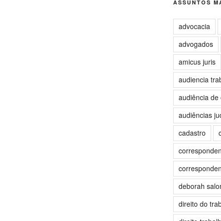
ASSUNTOS MA
advocacia
advogados
amicus juris
audiencia tra
audiência de 
audiências jud
cadastro
correspondent
correspondent
deborah sal
direito do tra