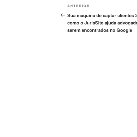
Navegação
Post
ANTERIOR
de
anterior
Sua máquina de captar clientes 2
como o JurisSite ajuda advogad
Post
serem encontrados no Google