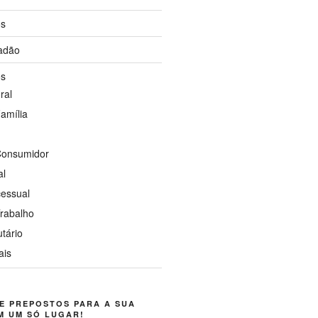
os
dadão
os
ral
Família
 Consumidor
al
cessual
Trabalho
utário
ais
E PREPOSTOS PARA A SUA
M UM SÓ LUGAR!