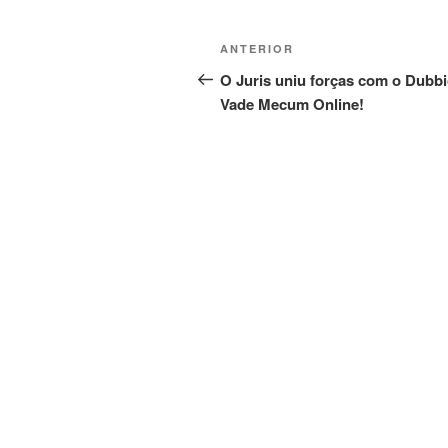
Navegação
Post
ANTERIOR
de
anterior
O Juris uniu forças com o Dubbi
Vade Mecum Online!
Post