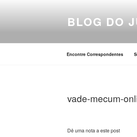
Pular
para
BLOG DO J
o
conteúdo
Encontre Correspondentes
S
vade-mecum-onl
Dê uma nota a este post