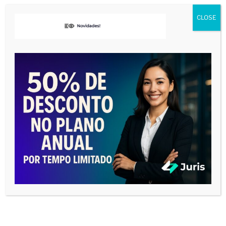
vídeo
CLOSE
00:00
05:15
O SEGREDO PARA SE TORNAR UM
VERDADEIRO EXPERT EM AUDIÊNCIAS
Tocador
de
vídeo