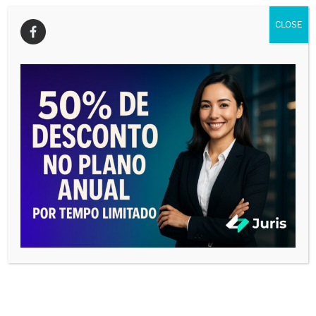
vídeo
CLOSE
00:00
05:15
O SEGREDO PARA SE TORNAR UM
VERDADEIRO EXPERT EM AUDIÊNCIAS
Tocador
de
vídeo