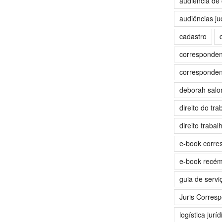
audiência de 
audiências jud
cadastro
correspondent
correspondent
deborah sal
direito do tra
direito trabalh
e-book corre
e-book recé
guia de servi
Juris Corres
logística juríd