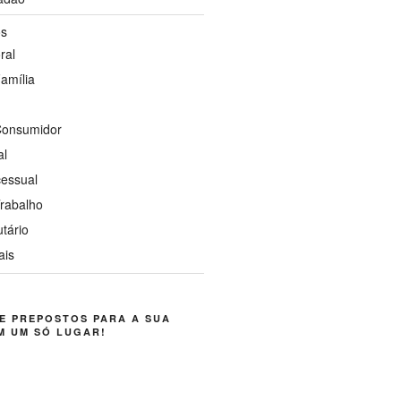
os
ral
Família
 Consumidor
al
cessual
Trabalho
utário
ais
E PREPOSTOS PARA A SUA
M UM SÓ LUGAR!