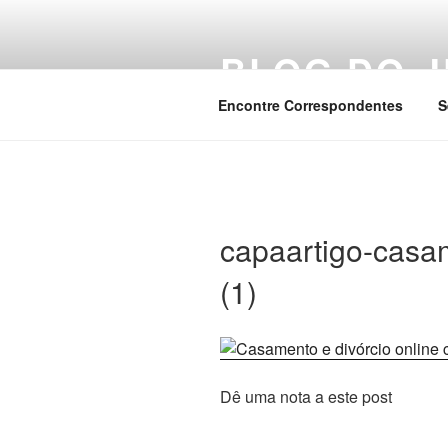
Pular
para
BLOG DO J
o
conteúdo
Encontre Correspondentes
S
capaartigo-casa
(1)
Dê uma nota a este post