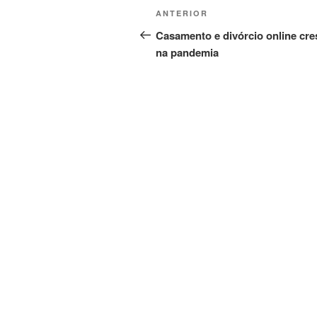
Navegação
Post
ANTERIOR
de
anterior
Casamento e divórcio online cr
na pandemia
Post