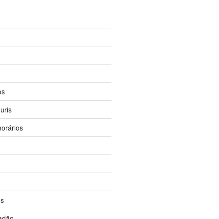
os
uris
orários
os
dadão