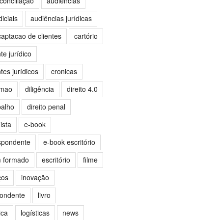
conciliação
audiências
iciais
audiências jurídicas
captacao de clientes
cartório
e jurídico
es jurídicos
cronicas
omao
diligência
direito 4.0
balho
direito penal
ista
e-book
spondente
e-book escritório
m formado
escritório
filme
ços
inovação
pondente
livro
ica
logísticas
news