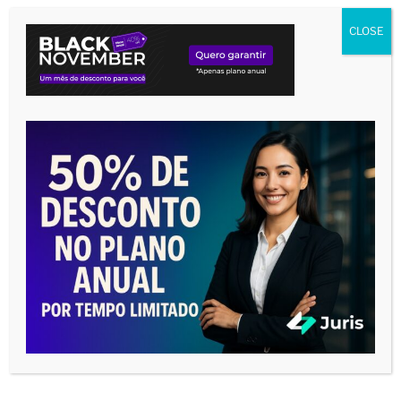
Tocador
de
CLOSE
vídeo
00:00
05:15
O SEGREDO PARA SE TORNAR UM
VERDADEIRO EXPERT EM AUDIÊNCIAS
Tocador
de
vídeo