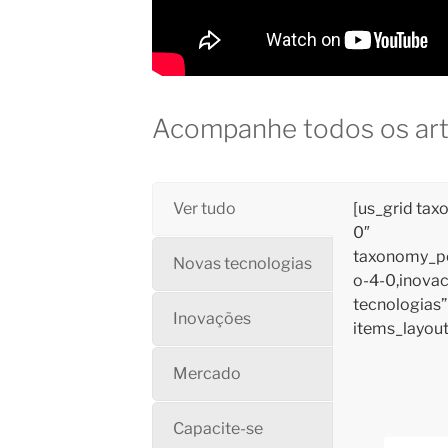
Acompanhe todos os art
Ver tudo
[us_grid tax
0″
taxonomy_po
Novas tecnologias
o-4-0,inova
tecnologias”
Inovações
items_layout
Mercado
Capacite-se