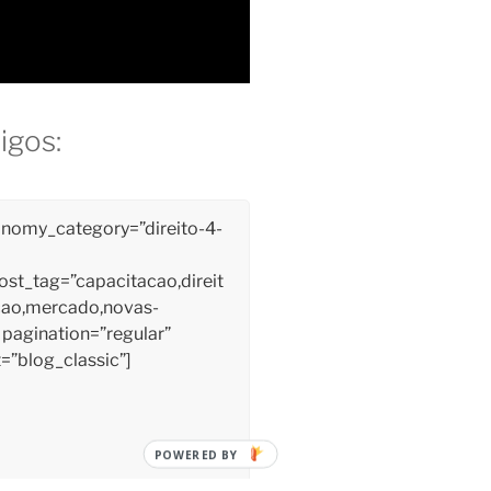
igos:
onomy_category=”direito-4-
st_tag=”capacitacao,direit
cao,mercado,novas-
 pagination=”regular”
=”blog_classic”]
POWERED BY