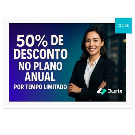
ao Supremo e, de alguma forma, o direito e a
liberdade das pessoas restaria cerceado. A idéia não
é trazer críticas a
ratio
penal, mas ressaltar a sua
finalidade qual seja, a uniformização dos julgados.
CLOSE
Qual é a distancia, o discernimento, a linha tênue da
qualidade do que lhe é facultativo e discricionário? E
qual é a conseqüência, juridicamente falando?
São minoria as súmulas ditas contra legem em
direito penal, súmulas estas que podem ser
aplicadas com a maior tranquilidade pelos tribunais.
Pouquíssimas, se comparadas dentre as várias 736
aplaudidas súmulas, distribuídas em suas diferentes
justiças. Todos os tribunais possuem súmulas ou
enunciados as quais atendem por um número
sequencial. Digo que são poucas, mas friso que são
várias – e isso ofende; fere a legalidade.
Importante lembrar que em se tratando de direito